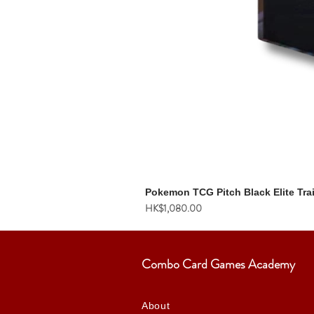
Pokemon TCG Pitch Black Elite Tra
價格
HK$1,080.00
Combo Card Games Academy
About