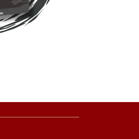
Pokemon TCG Pitch Black Boo
價格
HK$2,280.00