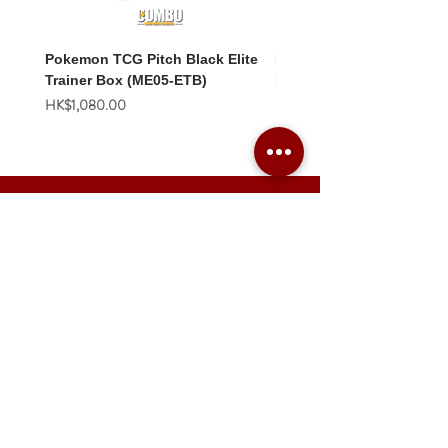
Pokemon TCG Pitch Black Elite
Pokemon TCG Pitch Blac
Trainer Box (ME05-ETB)
Booster Box (ME05-36p)
價格
價格
HK$1,080.00
HK$2,280.00
Combo Card Games Academy
About
Blog
Contact us
Terms & Conditions
Privacy Policy
Whatsapp:
+852 56831635
Email: combotcg@gmail.com