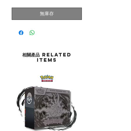
般
銷
價
價
無庫存
格
格
相關產品 Related
Items