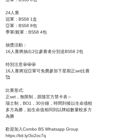
24人賽
冠軍：BS58 1盒
亞軍：BS58 8包
季軍/殿軍：BS58 4包
抽獎活動：
16人賽將抽出2位參賽者分別送BS58 2包
特別注意🤩🤩🤩
16人賽將冠亞軍可免費參加下星期正set比賽
🥰
比賽形式:
正set，無限制，跟隨官方禁卡表～
瑞士制，BO1，30分鐘，時間到後以生命值較
多方為勝，如生命值相同則以牌組數量較多方
為勝
歡迎加入Combo BS Whatsapp Group 
https://bit.ly/3o2oc7q