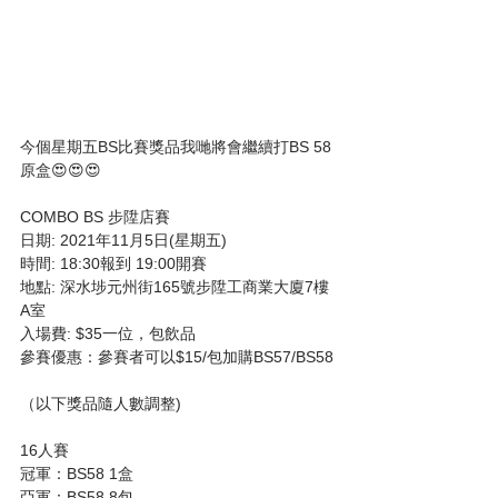
今個星期五BS比賽獎品我哋將會繼續打BS 58
原盒😍😍😍
COMBO BS 步陞店賽
日期: 2021年11月5日(星期五)
時間: 18:30報到 19:00開賽
地點: 深水埗元州街165號步陞工商業大廈7樓
A室
入場費: $35一位，包飲品
參賽優惠：參賽者可以$15/包加購BS57/BS58
（以下獎品隨人數調整)
16人賽
冠軍：BS58 1盒
亞軍：BS58 8包