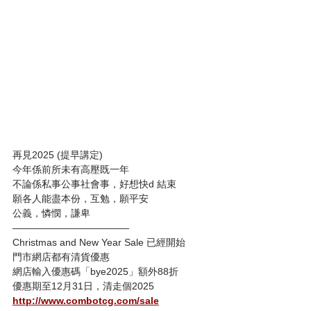
再見2025 (提早講定)
今年係前所未有高壓既一年
不論係私事公事社會事，好想快d 結束
願各人能盡本份，互勉，願平安
公義，憐憫，謙卑
————————————
Christmas and New Year Sale 已經開始
門市網店都有清貨優惠
網店輸入優惠碼「bye2025」額外88折
優惠期至12月31日，清走個2025
http://www.combotcg.com/sale