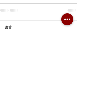
留言
撰寫留言......
Combo Card Games Academy
About
Blog
Contact us
Terms & Conditions
Privacy Policy