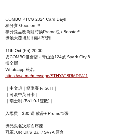
COMBO PTCG 2024 Card Day!! 
積分賽 Goes on !!! 
積分獎品改為隨時換Promo包 / Booster!!
獎池大覆增加!! 頭4有獎!! 
11th Oct (Fri) 20:00
@COMBO俊薈店 - 青山道124號 Spark City 8
樓全層
Whatsapp 報名:
https://wa.me/message/STHYATBRMDPJJ1
｜中文規｜標準賽 F, G, H｜
｜可混中英日卡｜
｜瑞士制 (Bo1 0-1雙敗)｜
入場費：$80 送 飲品+ Promo*1張 
獎品跟名次順次序揀
冠軍: UR Ultra Ball / SV7A 原盒