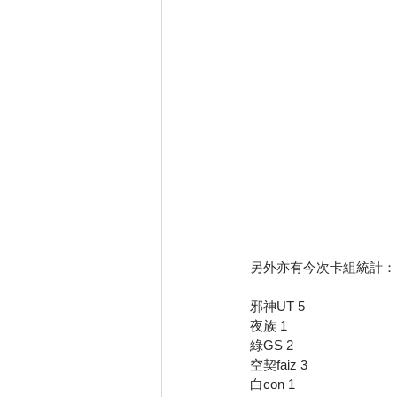
另外亦有今次卡組統計：
邪神UT 5
夜族 1
綠GS 2
空契faiz 3
白con 1