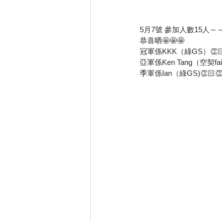
5月7號 參加人數15人
恭喜晒🤩🤩🤩
冠軍係KKK（綠GS）👏🏻
亞軍係Ken Tang（空契faiz
季軍係Ian（綠GS)👏🏻👏