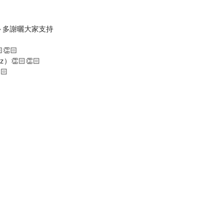
～～多謝曬大家支持
👏🏻
）👏🏻👏🏻
🏻