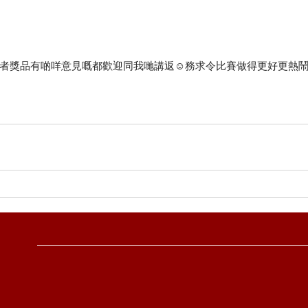
者獎品有啲咩意見嘅都歡迎同我哋講返☺️務求令比賽做得更好更熱鬧