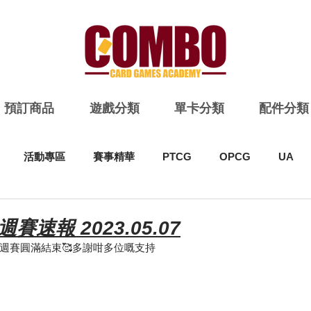
預訂商品
遊戲分類
單卡分類
配件分類
活動專區
賽事精華
PTCG
OPCG
UA
週賽速報 2023.05.07
Bs 週賽圓滿結束🥰多謝咁多位嘅支持