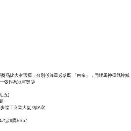
張獎品比大家選擇，分別係綠重必落既 「白帝」，同埋馬神彈既神紙
一張作為冠軍獎🤤
星期五)
開賽
5號步陞工商業大廈7樓A室
品
/包加購BS57