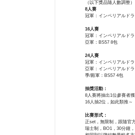
（以下獎品隨人數調整）
8人賽
冠軍：インペリアルドラモ
16人賽
冠軍：インペリアルドラモ
亞軍：BS57 8包
24人賽
冠軍：インペリアルドラモ
亞軍：インペリアルドラ
季/殿軍：BS57 4包
抽獎活動：
8人賽將抽出1位參賽者獲得
16人抽2位，如此類推～
比賽形式：
正set，無限制，跟隨官
瑞士制，BO1，30分鐘
相同則以牌組數量較多方