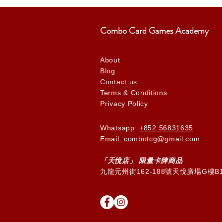
Combo Card Games Academy
About
Blog
Contact us
Terms & Conditions
Privacy Policy
Whatsapp:
+852 56831635
Email: combotcg@gmail.com
「天
悅
店」 限量卡牌商品
九龍元州街162-188號天悅廣場G樓B