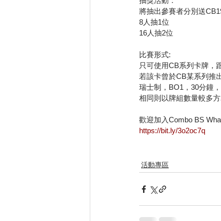
抽獎活動：
將抽出參賽者分別送CB19
8人抽1位
16人抽2位
比賽形式:
只可使用CB系列卡牌，
若該卡曾於CB某系列推
瑞士制，BO1，30分鐘
相同則以牌組數量較多方
歡迎加入Combo BS Whats
https://bit.ly/3o2oc7q
活動專區