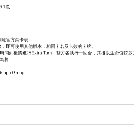
 1包
跟隨官方禁卡表～
出，即可使用其他版本，相同卡名及卡效的卡牌。
，時間到後將進行Extra Turn，雙方各執行一回合，其後以生命值較
為勝
app Group 