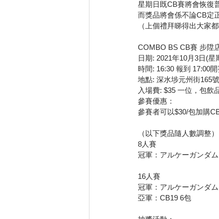
星期日既CB賽將會恢復
而獎品將會係不論CB定正
（上個禮拜睇得出大家都唔
COMBO BS CB賽 步陞
日期: 2021年10月3日(星
時間: 16:30 報到 17:00
地點: 深水埗元州街16
入場費: $35 一位，包飲
參賽優惠：
參賽者可以$30/包加購CB
（以下獎品隨人數調整）
8人賽
冠軍：アルケーガンダム 
16人賽
冠軍：アルケーガンダム 
亞軍：CB19 6包