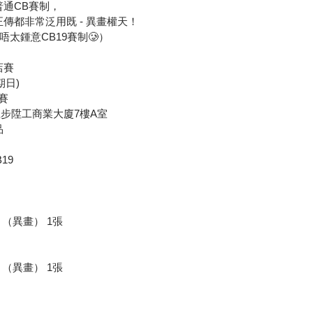
普通CB賽制，
傳都非常泛用既 - 異畫權天！
太鍾意CB19賽制🥲）
店賽
期日)
開賽
5號步陞工商業大廈7樓A室
品
19
（異畫） 1張
（異畫） 1張