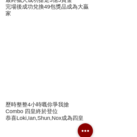
完場後成功兌換49包獎品成為大贏
家
歷時整整4小時嘅你爭我搶
Combo 四皇終於登位
恭喜Loki,Ian,Shun,Nox成為四皇