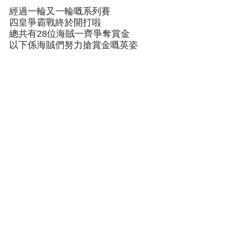
經過一輪又一輪嘅系列賽
四皇爭霸戰終於開打啦
總共有28位海賊一齊爭奪賞金
以下係海賊們努力搶賞金嘅英姿