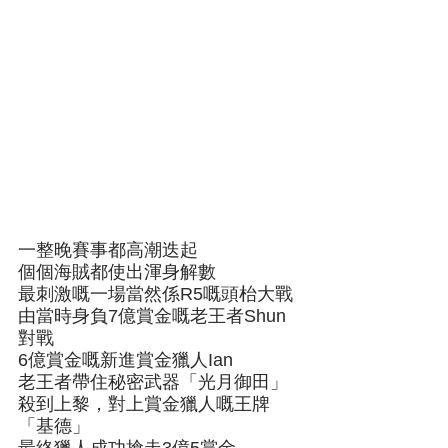
一整晚賽事都高潮迭起
個個海賊都使出渾身解數
最刺激嘅一場當然係R5嘅頭枱大戰
由當時身負7億賞金嘅老王者Shun
對戰
6億賞金嘅新進賞金獵人Ian
老王者帶住秘密武器「光月御田」
殺到上黎，對上賞金獵人嘅王牌
「基德」
最終獵人成功搶走3億5賞金