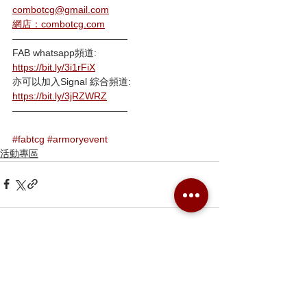
combotcg@gmail.com
網店：combotcg.com
————————————
FAB whatsapp頻道:
https://bit.ly/3i1rFiX
亦可以加入Signal 綜合頻道:
https://bit.ly/3jRZWRZ
————————————
#fabtcg
#armoryevent
活動專區
留言