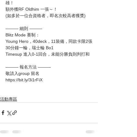
雄！
額外獲RF Oldhim 一張～！
(如多於一位合資格者，即名次較高者獲獎)
——— 細則 ———
Blitz Mode 賽制：
Young Hero，40deck，11裝備，同款卡限2張
30分鐘一輪，瑞士輪 Bo1
Timesup 進入0-1回合，未能分勝負則判打和
——— 報名方法 ———
敬請入group 留名
https://bit.ly/3i1rFiX
活動專區