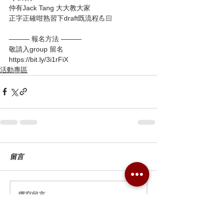
仲有Jack Tang 大大教大家
正字正確咁熟習下draft既流程💪🏻
——— 報名方法 ———
敬請入group 留名
https://bit.ly/3i1rFiX
活動專區
留言
撰寫留言......