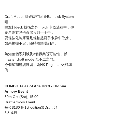
Draft Mode, 就好似打lol 既Ban pick System 
咁，
除左打deck 技術之外，pick 卡既過程中，仲
要考慮有咩卡會留入對手手中，
要係強化牌庫還是係扣起對手卡牌中取捨，
如果搖擺不定，隨時兩頭唔到岸。
熟知整個系列以及3個職業既可能性，係
master draft mode 既不二之門。
今個星期繼績練習，為HK Regional 做好準
備！
COMBO Tales of Aria Draft - Oldhim 
Armory Event
30th Oct (Sat), 15:00
Draft Armory Event！
每位$180 用1st edition黎Draft 😏
8人成行！ 