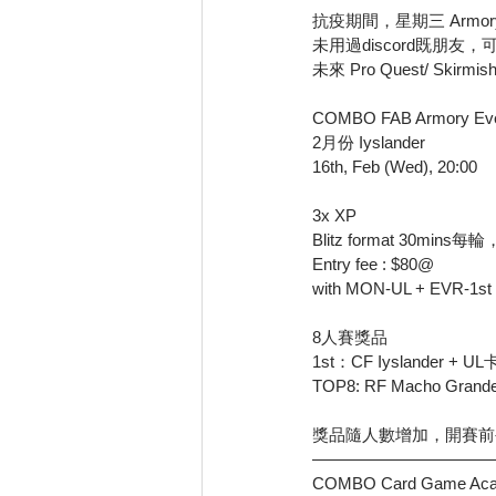
抗疫期間，星期三 Armory 將
未用過discord既朋友
未來 Pro Quest/ Skirmis
COMBO FAB Armory Event
2月份 Iyslander
16th, Feb (Wed), 20:00 
3x XP
Blitz format 30min
Entry fee : $80@
with MON-UL + EVR-1
8人賽獎品
1st：CF Iyslander + 
TOP8: RF Macho Grande
獎品隨人數增加，開賽前
———————————
COMBO Card Game Ac