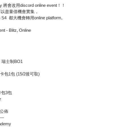
會改用discord online event！！
，可以盡量借機會實集，
h S4  都大機會轉用online platform,
 - Blitz, Online
s每輪，瑞士制BO1
st 卡包1包 (15/2後可取)
UL卡包3包
 
公佈
—
ademy