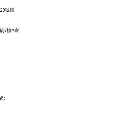
29號店
廈7樓A室
—
道:
—