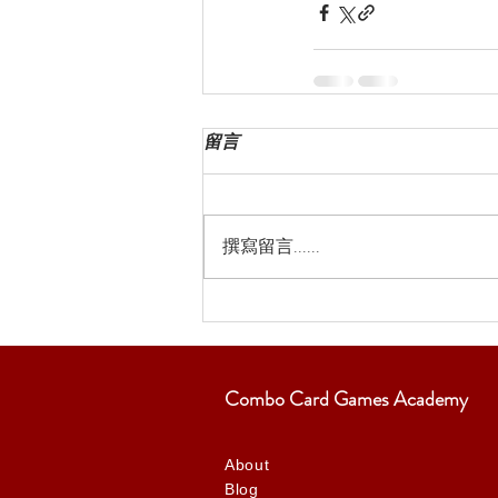
留言
撰寫留言......
Combo Card Games Academy
About
Blog