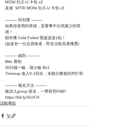
MON/ ELE-U 卡包 x2
及後  WTR/ MON/ ELE-U 卡包 x3
——— 特別獎 ———
如果你使用的英雄，是賽事中出現最少的英
雄！
額外獲 Cold Foiled 聖誕波波1粒！
(如多於一位合資格者，即名次較高者獲獎)
——— 細則 ———
Blitz 賽制
30分鐘一輪，瑞士輪 Bo1
Timesup 進入0-1回合，未能分勝負則判打和
——— 報名方法 ———
敬請入group 留名，一齊研究FAB!!
https://bit.ly/3i1rFiX
活動專區