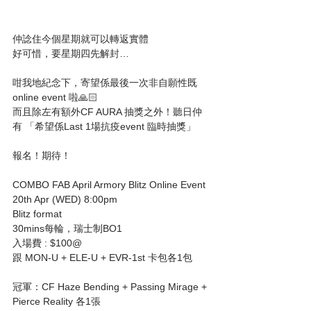
仲諗住今個星期就可以轉返實體
好可惜，要星期四先解封…
咁我地紀念下，寄望係最後一次非自願性既
online event 啦🙏🏻
而且除左有額外CF AURA 抽獎之外！聽日仲
有 「希望係Last 1場抗疫event 臨時抽獎」
報名！期待！
COMBO FAB April Armory Blitz Online Event
20th Apr (WED) 8:00pm 
Blitz format 
30mins每輪，瑞士制BO1
入場費 : $100@
跟 MON-U + ELE-U + EVR-1st 卡包各1包  
冠軍：CF Haze Bending + Passing Mirage + 
Pierce Reality 各1張 