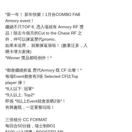
*新一年！ 新年快樂！1月份COMBO FAB 
Armory event！
繼續不只TOP 8, 憑入場就有 Armory RF 獎
品！除左今個月的Cut to the Chase RF 之
外，仲可以揀返歷代promo, 
如果未追齊， 就黎揀返張啦！ (數量泛多，入
晒卡簿大家揀)
*Winner 獎品都唔例外！*
*都會繼續拎返 歷代Armory 既 CF 出黎！*
每場Event都會有3張 Selected CF比Top 
player 揀！
*8人以下: 冠軍*
*9人以上: Top2*
即係 *9以上Event就會派晒2張*！
有興趣既，一定要黎玩啦！
三倍積分 CC FORMAT
每回合50分鐘，瑞士制BO1
$100 w/入場獎 : BOOSTER 3包