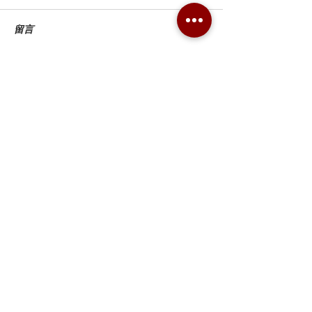
留言
撰寫留言......
Combo Card Games Academy
About
Blog
Contact us
Terms & Conditions
Privacy Policy
Whatsapp:
+852 56831635
Email: combotcg@gmail.com