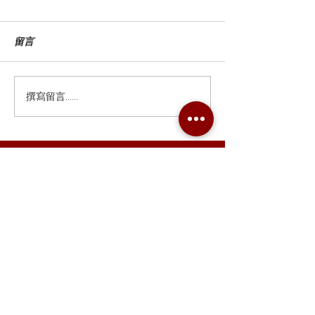
留言
撰寫留言......
Combo Card Games Academy
About
Blog
Contact us
Terms & Conditions
Privacy Policy
Whatsapp:
+852 56831635