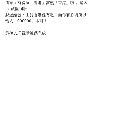
國家：有得揀「香港」當然「香港」啦， 輸入
hk 就搵到啦！
郵遞編號：由於香港係冇嘅，而你有必填所以
輸入「000000」即可！
最後入埋電話號碼完成！