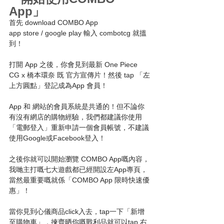
App」
首先 download COMBO App
app store / google play 輸入 combotcg 就搵
到！
打開 App 之後，你會見到最新 One Piece 
CG x 橋本環奈 既 官方宣傳片！然後 tap 「左
上方圓點」登記成為App 會員！
App 和 網站的會員系統是共通的！但不論你
有沒有網店的購物經驗，我們都建議你使用
「電郵登入」重新申請一個會員帳號，不建議
使用Google或Facebook登入！
之後你就可以開始瀏覽 COMBO App嘅內容，
我哋主打嘅七大遊戲都已經開設左App專頁，
當然最重要嘅就係「COMBO App 限時快速優
惠」！
當你見到心儀商品click入去，tap一下「新增
至購物車」，揀齊晒你嘅戰利品就可以tap 右