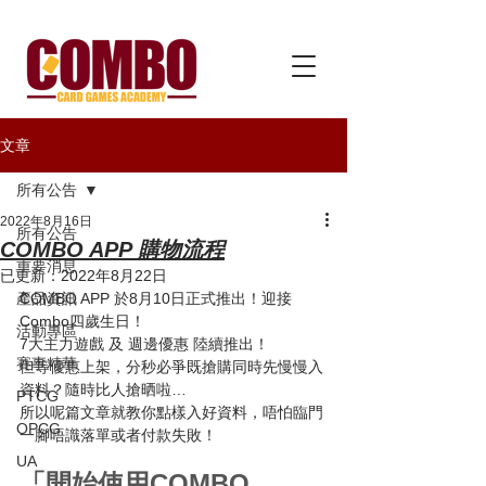
文章
所有公告
2022年8月16日
所有公告
COMBO APP 購物流程
重要消息
已更新：
2022年8月22日
產品資訊
COMBO APP 於8月10日正式推出！迎接
Combo四歲生日！
活動專區
7大主力遊戲 及 週邊優惠 陸續推出！
賽事精華
但等優惠上架，分秒必爭既搶購同時先慢慢入
資料？隨時比人搶晒啦…
PTCG
所以呢篇文章就教你點樣入好資料，唔怕臨門
OPCG
一腳唔識落單或者付款失敗！
UA
「開始使用COMBO 