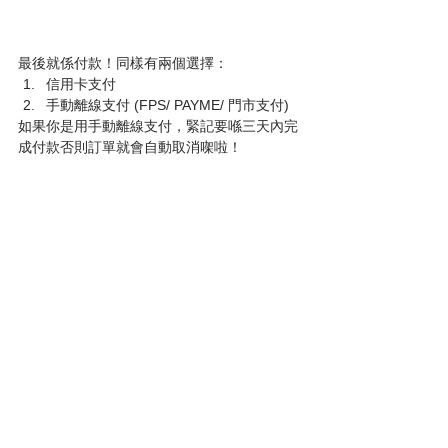
最後就係付款！同樣有兩個選擇：
信用卡支付
手動離線支付 (FPS/ PAYME/ 門市支付)
如果你是用手動離線支付，緊記要喺三天內完
成付款否則訂單就會自動取消㗎啦！