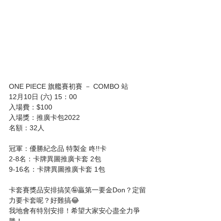
ONE PIECE 旗艦賽初賽 － COMBO 站
12月10日 (六) 15：00
入場費：$100
入場獎：推廣卡包2022
名額：32人
冠軍：優勝紀念品 特製金 咚!!卡
2-8名：卡牌異圖推廣卡套 2包
9-16名：卡牌異圖推廣卡套 1包
卡套賽獎品安排搞笑🤪贏第一要金Don？定留
力要卡套呢？好難搞😂
我地會有特別安排！希望大家安心盡全力爭