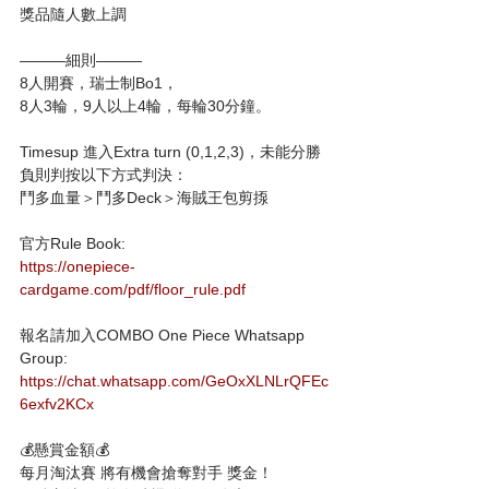
獎品隨人數上調
———細則———
8人開賽，瑞士制Bo1，
8人3輪，9人以上4輪，每輪30分鐘。
Timesup 進入Extra turn (0,1,2,3)，未能分勝
負則判按以下方式判決：
鬥多血量＞鬥多Deck＞海賊王包剪揼
官方Rule Book:
https://onepiece-
cardgame.com/pdf/floor_rule.pdf
報名請加入COMBO One Piece Whatsapp 
Group:
https://chat.whatsapp.com/GeOxXLNLrQFEc
6exfv2KCx
💰懸賞金額💰
每月淘汰賽 將有機會搶奪對手 獎金！