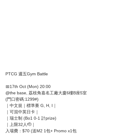
PTCG 週五Gym Battle
📅17th Oct (Mon) 20:00
@the base, 荔枝角嘉名工廠大廈6樓B座5室
(門口密碼:1299#)
｜中文規｜標準賽 G, H, I｜
｜可混中英日卡｜
｜瑞士制 (Bo1 0-1 計prize)
｜上限32人🫡｜
入場費：$70 (送M2 1包+ Promo x1包 