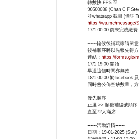
轉數快 FPS 至
90500038 (Chan C F Ste
並whatsapp 截圖 (備註 Tra
https://wa.me/messag
17/1 00:00 前未完
------輪候後補玩家請留意--
後補順序將以先報先得方
連結：
https://forms.gle
17/1 19:00 開始
早過這個時間亦無效
18/1 00:00 於faceboo
同時會公佈空缺數量，方
優先順序
正選 >> 順後補編號順序
直至72人滿席
------活動詳情------
日期：19-01-2025 (Sun)
報到時間：11:00-12:00