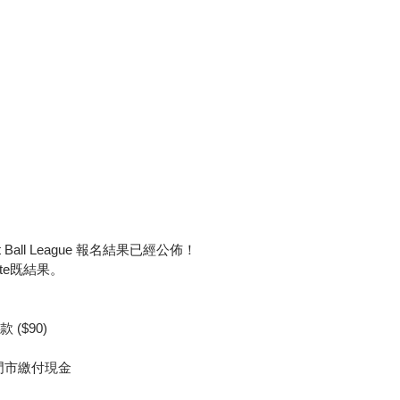
eat Ball League 報名結果已經公佈！
site既結果。
款 ($90)
間門市繳付現金