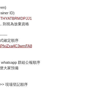
ven)
iner ID)
e/STHYATBRMDPJJ1
成繳費，則視為放棄資格
----
式確定順序
/raPfxiZxa4C3wmFA8
k 及 whatsapp 群組公報順序
便大家預備
 >> 現場登記順序