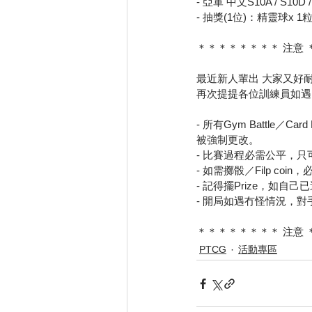
- 亞軍 中文S10A / S10D /
- 抽獎(1位)：精靈球x 1粒
＊＊＊＊＊＊＊＊ 注意
最近新人輩出 大家又好
再次提提各位訓練員如遇以
- 所有Gym Battl
被強制更改。
- 比賽過程必需公平，
- 如需擲骰／Filp co
- 記得擺Prize，如
- 開局如遇冇怪情況，對手
＊＊＊＊＊＊＊＊ 注意
PTCG
活動專區