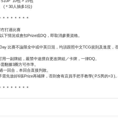
 S10P  10包 > 15包
   (＊30人抽多1位)
 ＊＊＊＊＊＊＊＊
耐冇打過比賽
下情況或會扣Prize或DQ，即取消參賽資格。
e／Card Day 比賽不論限全中或中英日混，均須跟照中文TCG規則及進
只可用一副牌組，嚴禁中途擅自更改牌組／卡牌，一律DQ。
in，必需翻滕3圈方可作準。
自己已過一回合，本回合直接判敗。
需先放好6張Prize再補牌，否則會有店員手把手教學( P.S男的<3 )
 ＊＊＊＊＊＊＊＊