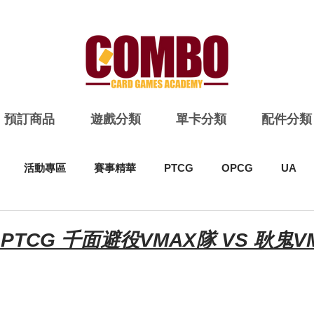
預訂商品
遊戲分類
單卡分類
配件分類
活動專區
賽事精華
PTCG
OPCG
UA
 PTCG 千面避役VMAX隊 VS 耿鬼V