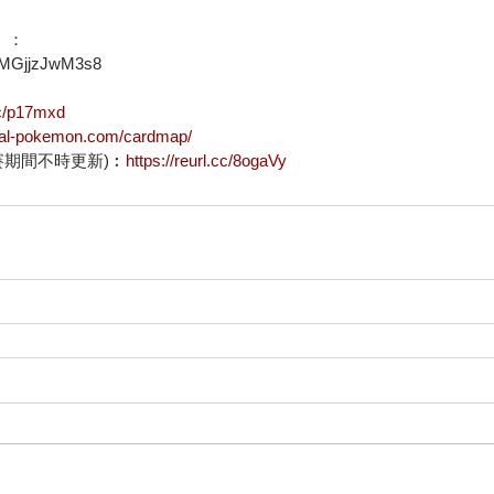
）：
g5MGjjzJwM3s8
.cc/p17mxd
rtal-pokemon.com/cardmap/
賽期間不時更新)︰
https://reurl.cc/8ogaVy