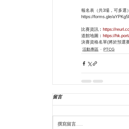
報名表（共3場，可多選
https://forms.gle/aYPK
比賽資訊︰
https://reurl
道館地圖︰
https://hk.po
決賽資格名單(將於預選
活動專區
PTCG
留言
撰寫留言......