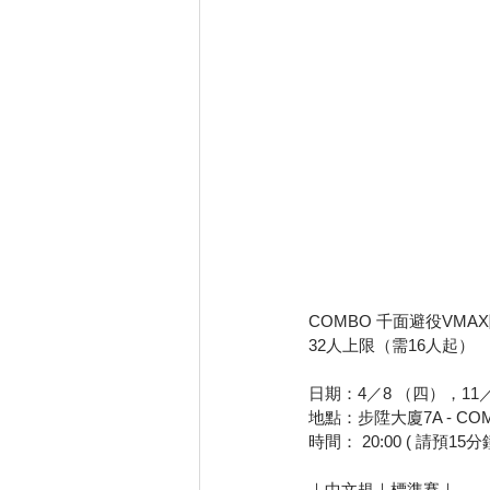
COMBO 千面避役VMAX
32人上限（需16人起）
日期：4／8 （四），11
地點：步陞大廈7A - CO
時間： 20:00 ( 請預15分
｜中文規｜標準賽｜