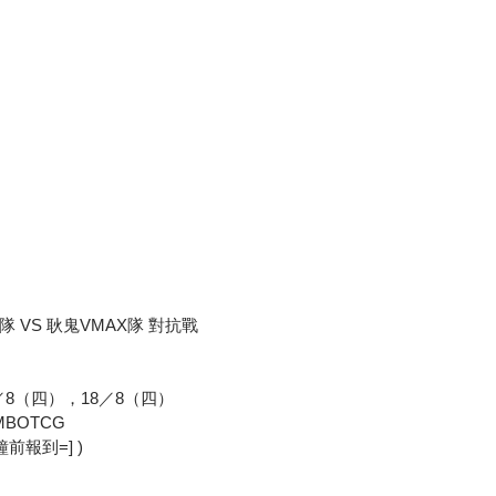
隊 VS 耿鬼VMAX隊 對抗戰
／8（四），18／8（四）
MBOTCG
鐘前報到=] )