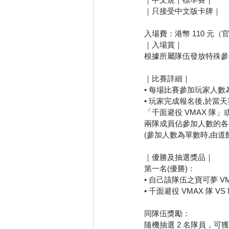
｜只接受中文版卡牌｜
入場費：港幣 110 元（
｜入場賞｜
根據所屬隊伍發放特殊參加
｜比賽詳細｜
• 每場比賽參加玩家人數為 1
• 玩家完成報名後,於當
「千面避役 VMAX 隊」
兩隊成員佔參加人數的各
(參加人數為單數時,由道
｜優勝及抽選獎品｜
第一名(優勝)：
• 自己該隊伍之寶可夢 VMA
• 千面避役 VMAX 隊 V
同隊伍獎勵：
隨機抽選 2 名隊員，可獲該