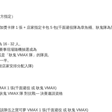
官方指定）
獎卡牌 1 張 + 店家指定卡包 5 包(千面避役隊為章魚桶、耿鬼隊為
6 - 32 人。
天賽事現場隨機抽選成為
或是「耿鬼 VMAX 隊」的隊員,
一半。
館店家安排分配入隊)
X 1 張(千面避役 或 耿鬼 VMAX)
S 耿鬼 VMAX 隊 對抗戰— 決賽邀請資格
隊伍之寶可夢 VMAX 1 張(千面避役 或 耿鬼 VMAX)