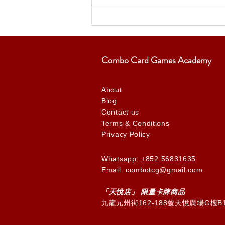
Combo Card Games Academy
About
Blog
Contact us
Terms & Conditions
Privacy Policy
Whatsapp:
+852 56831635
Email: combotcg@gmail.com
「天
悅
店」 限量卡牌商品
九龍元州街162-188號天悅廣場G樓B