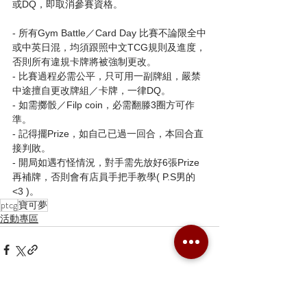
或DQ，即取消參賽資格。
- 所有Gym Battle／Card Day 比賽不論限全中
或中英日混，均須跟照中文TCG規則及進度，
否則所有違規卡牌將被強制更改。
- 比賽過程必需公平，只可用一副牌組，嚴禁
中途擅自更改牌組／卡牌，一律DQ。
- 如需擲骰／Filp coin，必需翻滕3圈方可作
準。
- 記得擺Prize，如自己已過一回合，本回合直
接判敗。
- 開局如遇冇怪情況，對手需先放好6張Prize
再補牌，否則會有店員手把手教學( P.S男的
<3 )。
ptcg
寶可夢
活動專區