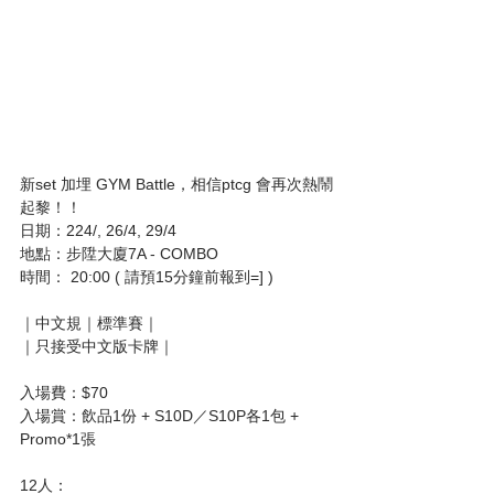
新set 加埋 GYM Battle，相信ptcg 會再次熱鬧
起黎！！ 
日期：224/, 26/4, 29/4
地點：步陞大廈7A - COMBO
時間： 20:00 ( 請預15分鐘前報到=] )
｜中文規｜標準賽｜
｜只接受中文版卡牌｜
入場費：$70
入場賞：飲品1份 + S10D／S10P各1包 + 
Promo*1張
12人：