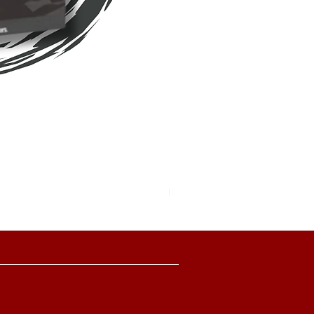
Pokemon TCG Pitch Black Boo
價格
HK$2,280.00