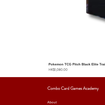
Pokemon TCG Pitch Black Elite Tra
價格
HK$1,080.00
Combo Card Games Academy
About