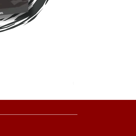
Pokemon TCG Pitch Black Boo
價格
HK$2,280.00