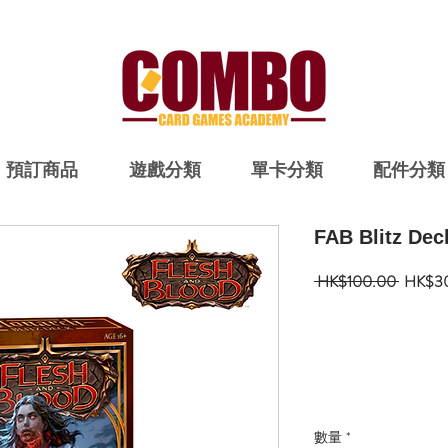
預訂商品
遊戲分類
單卡分類
配件分類
FAB Blitz Dec
一
 HK$100.00 
HK$3
般
價
格
數量
*