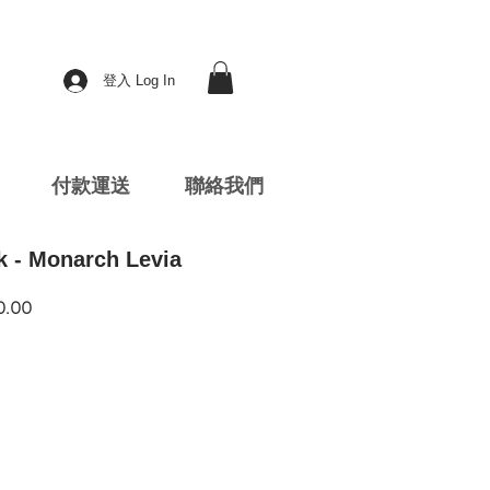
登入 Log In
付款運送
聯絡我們
k - Monarch Levia
促
0.00
銷
價
格