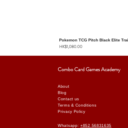
Pokemon TCG Pitch Black Elite Tra
價格
HK$1,080.00
Combo Card Games Academy
About
Blog
Contact us
Terms & Conditions
Privacy Policy
Whatsapp:
+852 56831635