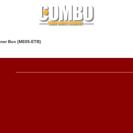
iner Box (ME05-ETB)