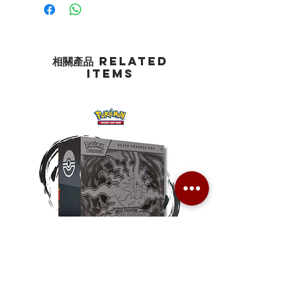
相關產品 Related
Items
Pokemon TCG Pitch Black Elite
Pokemon TCG Pitch Blac
Trainer Box (ME05-ETB)
Booster Box (ME05-36p)