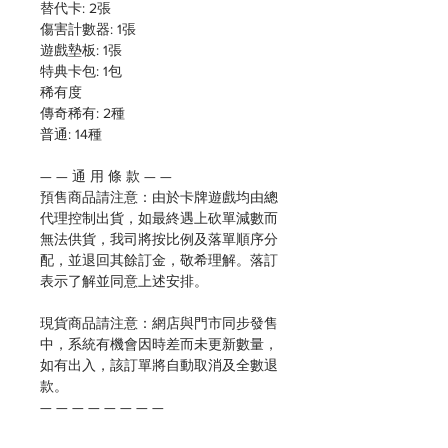
替代卡: 2張
傷害計數器: 1張
遊戲墊板: 1張
特典卡包: 1包
稀有度
傳奇稀有: 2種
普通: 14種
— — 通 用 條 款 — —
預售商品請注意：由於卡牌遊戲均由總
代理控制出貨，如最終遇上砍單減數而
無法供貨，我司將按比例及落單順序分
配，並退回其餘訂金，敬希理解。落訂
表示了解並同意上述安排。
現貨商品請注意：網店與門市同步發售
中，系統有機會因時差而未更新數量，
如有出入，該訂單將自動取消及全數退
款。
— — — — — — — —