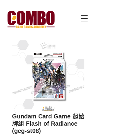
Gundam Card Game 起始
牌組 Flash of Radiance
(gcg-st08)