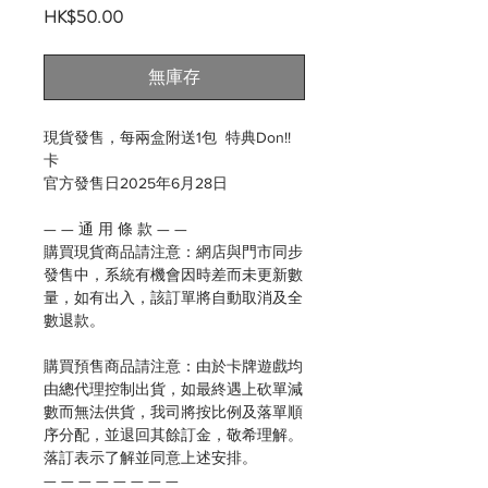
價
HK$50.00
格
無庫存
現貨發售，每兩盒附送1包 特典Don!!
卡
官方發售日2025年6月28日
— — 通 用 條 款 — —
購買現貨商品請注意：網店與門市同步
發售中，系統有機會因時差而未更新數
量，如有出入，該訂單將自動取消及全
數退款。
購買預售商品請注意：由於卡牌遊戲均
由總代理控制出貨，如最終遇上砍單減
數而無法供貨，我司將按比例及落單順
序分配，並退回其餘訂金，敬希理解。
落訂表示了解並同意上述安排。
— — — — — — — —