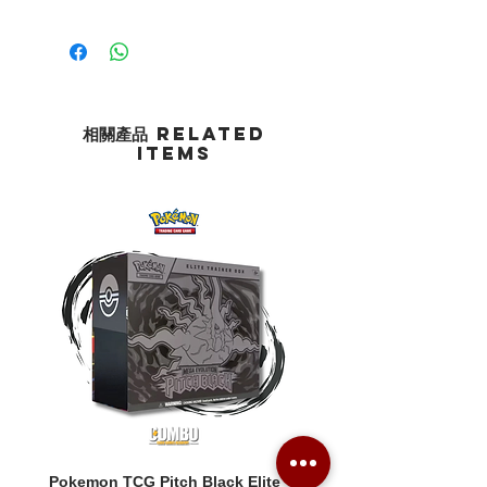
相關產品 Related
Items
Pokemon TCG Pitch Black Elite
Pokemon TCG Pitch Blac