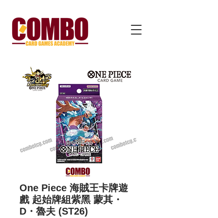
One Piece 海賊王卡牌遊
戲 起始牌組紫黑 蒙其・
D・魯夫 (ST26)