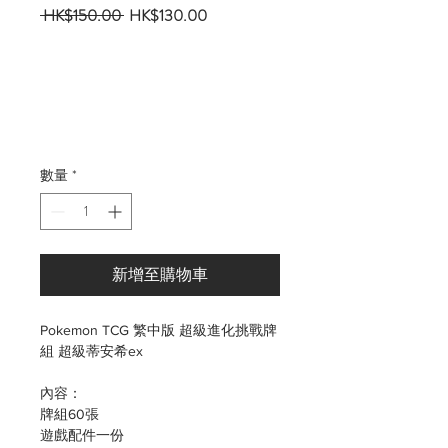
一
促
 HK$150.00 
HK$130.00
般
銷
價
價
格
格
數量
*
新增至購物車
Pokemon TCG 繁中版 超級進化挑戰牌
組 超級蒂安希ex
內容：
牌組60張
遊戲配件一份