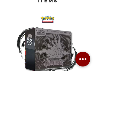
Items
Pokemon TCG Pitch Black Elite
Pokemon TCG Pitch Blac
Trainer Box (ME05-ETB)
Booster Box (ME05-36p)
價格
價格
HK$1,080.00
HK$2,280.00