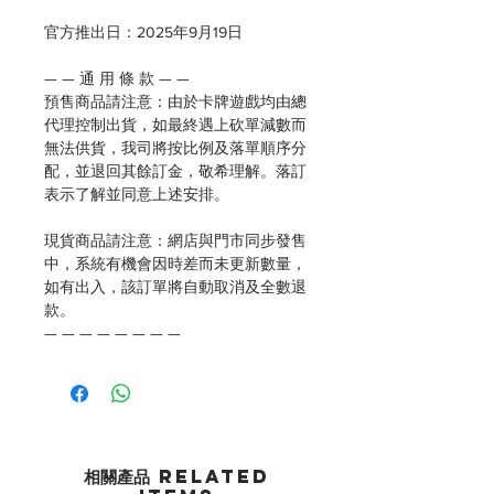
官方推出日：2025年9月19日
— — 通 用 條 款 — —
預售商品請注意：由於卡牌遊戲均由總
代理控制出貨，如最終遇上砍單減數而
無法供貨，我司將按比例及落單順序分
配，並退回其餘訂金，敬希理解。落訂
表示了解並同意上述安排。
現貨商品請注意：網店與門市同步發售
中，系統有機會因時差而未更新數量，
如有出入，該訂單將自動取消及全數退
款。
— — — — — — — —
相關產品 Related