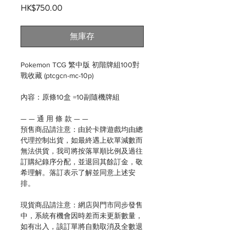
價
HK$750.00
格
無庫存
Pokemon TCG 繁中版 初階牌組100對
戰收藏 (ptcgcn-mc-10p)
內容：原條10盒 =10副隨機牌組
— — 通 用 條 款 — —
預售商品請注意：由於卡牌遊戲均由總
代理控制出貨，如最終遇上砍單減數而
無法供貨，我司將按落單順比例及過往
訂購紀錄序分配，並退回其餘訂金，敬
希理解。落訂表示了解並同意上述安
排。
現貨商品請注意：網店與門市同步發售
中，系統有機會因時差而未更新數量，
如有出入，該訂單將自動取消及全數退