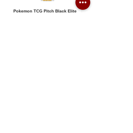
Pokemon TCG Pitch Black Elite
Pokemon TCG Pitch Blac
Trainer Box (ME05-ETB)
Booster Box (ME05-36p)
價格
價格
HK$1,080.00
HK$2,280.00
Combo Card Games Academy
About
Blog
Contact us
Terms & Conditions
Privacy Policy
Whatsapp:
+852 56831635
Email: combotcg@gmail.com
「天
悅
店」 限量卡牌商品