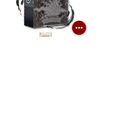
Pokemon TCG Pitch Black Elite
Pokemon TCG Pitch Blac
Trainer Box (ME05-ETB)
Booster Box (ME05-36p)
價格
價格
HK$1,080.00
HK$2,280.00
Combo Card Games Academy
About
Blog
Contact us
Terms & Conditions