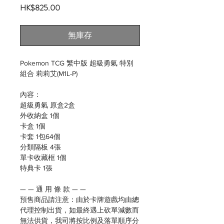
價
HK$825.00
格
無庫存
Pokemon TCG 繁中版 超級勇氣 特別
組合 莉莉艾(M1L-P)
內容：
超級勇氣 原盒2盒
外收納盒 1個
卡盒 1個
卡套 1包64個
分類隔板 4張
單卡收藏框 1個
特典卡 1張
— — 通 用 條 款 — —
預售商品請注意：由於卡牌遊戲均由總
代理控制出貨，如最終遇上砍單減數而
無法供貨，我司將按比例及落單順序分