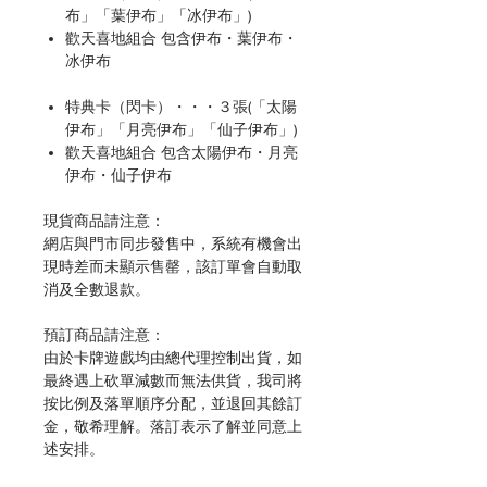
布」「葉伊布」「冰伊布」)
歡天喜地組合 包含伊布・葉伊布・
冰伊布
特典卡（閃卡）・・・３張(「太陽
伊布」「月亮伊布」「仙子伊布」)
歡天喜地組合 包含太陽伊布・月亮
伊布・仙子伊布
現貨商品請注意：
網店與門市同步發售中，系統有機會出
現時差而未顯示售罄，該訂單會自動取
消及全數退款。
預訂商品請注意：
由於卡牌遊戲均由總代理控制出貨，如
最終遇上砍單減數而無法供貨，我司將
按比例及落單順序分配，並退回其餘訂
金，敬希理解。落訂表示了解並同意上
述安排。