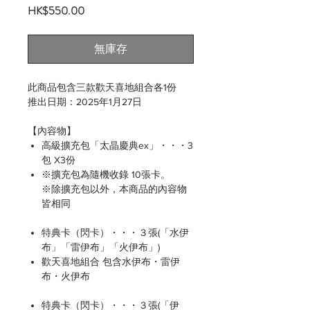
價
HK$550.00
格
無庫存
此商品包含三款歡天喜地組合各1份
推出日期：2025年1月27日
【內容物】
高級擴充包「太晶慶典ex」・・・3
包 X3份
※擴充包為隨機收錄 10張卡。
※除擴充包以外，本商品的內容物
皆相同
特典卡（閃卡）・・・３張(「水伊
布」「雷伊布」「火伊布」)
歡天喜地組合 包含水伊布・雷伊
布・火伊布
特典卡（閃卡）・・・３張(「伊