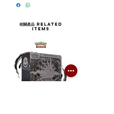
相關產品 Related
Items
Pokemon TCG Pitch Black Elite
Pokemon TCG Pitch Blac
Trainer Box (ME05-ETB)
Booster Box (ME05-36p)