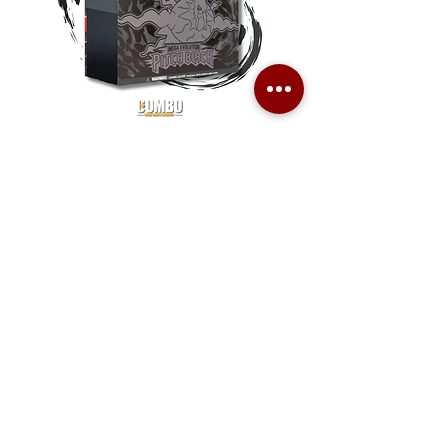
Pokemon TCG Pitch Black Elite
Pokemon TCG Pitch Blac
Trainer Box (ME05-ETB)
Booster Box (ME05-36p)
價格
價格
HK$1,080.00
HK$2,280.00
Combo Card Games Academy
About
Blog
Contact us
Terms & Conditions