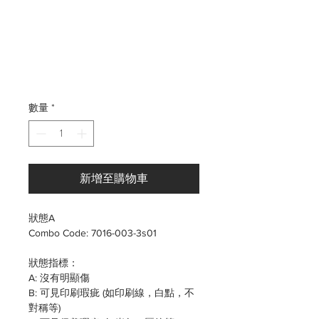
格
數量
*
新增至購物車
狀態A
Combo Code: 7016-003-3s01
狀態指標：
A: 沒有明顯傷
B: 可見印刷瑕疵 (如印刷線，白點，不
對稱等)