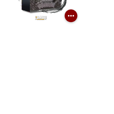
Pokemon TCG Pitch Black Elite
Pokemon TCG Pitch Blac
Trainer Box (ME05-ETB)
Booster Box (ME05-36p)
價格
價格
HK$1,080.00
HK$2,280.00
Combo Card Games Academy
About
Blog
Contact us
Terms & Conditions
Privacy Policy