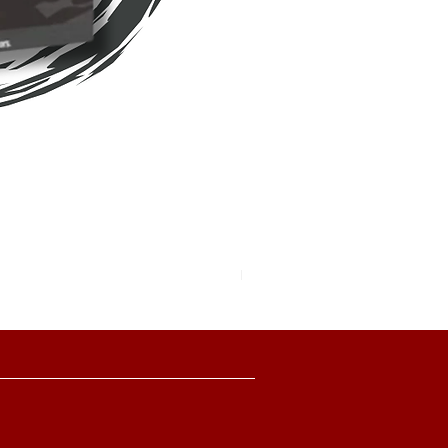
Pokemon TCG Pitch Black Boo
價格
HK$2,280.00