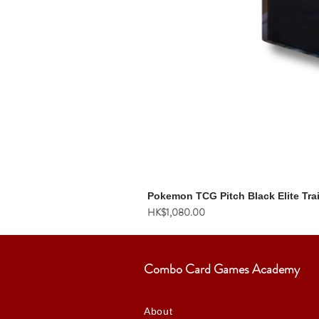
Pokemon TCG Pitch Black Elite Tra
價格
HK$1,080.00
Combo Card Games Academy
About