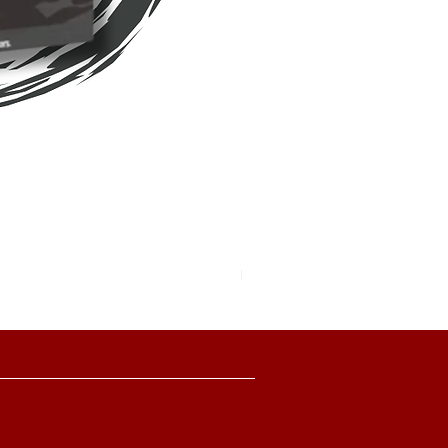
Pokemon TCG Pitch Black Boo
價格
HK$2,280.00