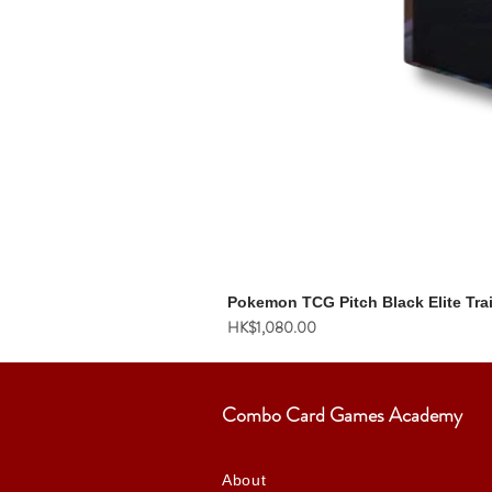
Pokemon TCG Pitch Black Elite Tra
價格
HK$1,080.00
Combo Card Games Academy
About