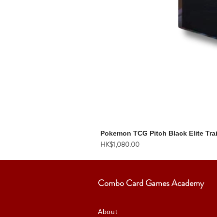
Pokemon TCG Pitch Black Elite Tra
價格
HK$1,080.00
Combo Card Games Academy
About