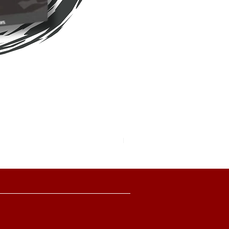
Pokemon TCG Pitch Black Boo
價格
HK$2,280.00