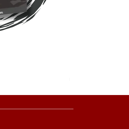
Pokemon TCG Pitch Black Boo
價格
HK$2,280.00