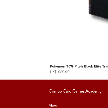
Pokemon TCG Pitch Black Elite Tra
價格
HK$1,080.00
Combo Card Games Academy
About