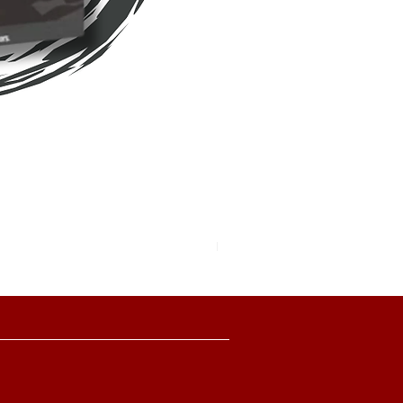
Pokemon TCG Pitch Black Boo
價格
HK$2,280.00