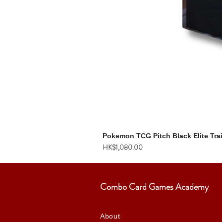
Pokemon TCG Pitch Black Elite Tra
價格
HK$1,080.00
Combo Card Games Academy
About