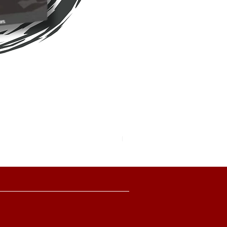
Pokemon TCG Pitch Black Boo
價格
HK$2,280.00