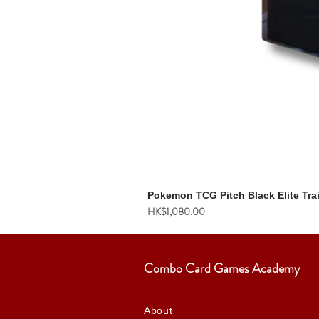
Pokemon TCG Pitch Black Elite Tra
價格
HK$1,080.00
Combo Card Games Academy
About