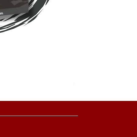
Pokemon TCG Pitch Black Boo
價格
HK$2,280.00