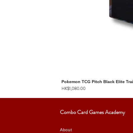
Pokemon TCG Pitch Black Elite Tra
價格
HK$1,080.00
Combo Card Games Academy
About