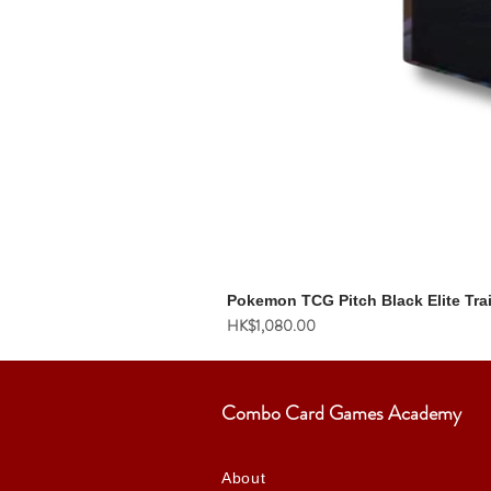
Pokemon TCG Pitch Black Elite Tra
價格
HK$1,080.00
Combo Card Games Academy
About