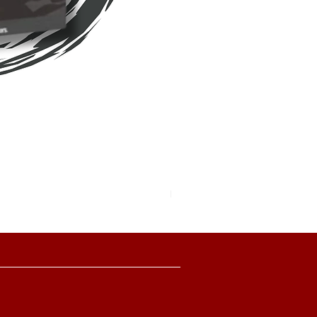
Pokemon TCG Pitch Black Boo
價格
HK$2,280.00