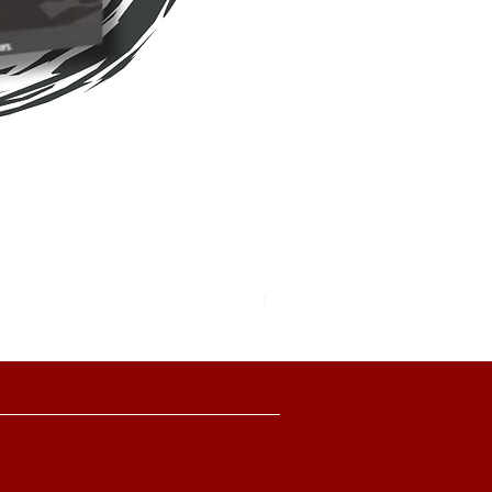
Pokemon TCG Pitch Black Boo
價格
HK$2,280.00