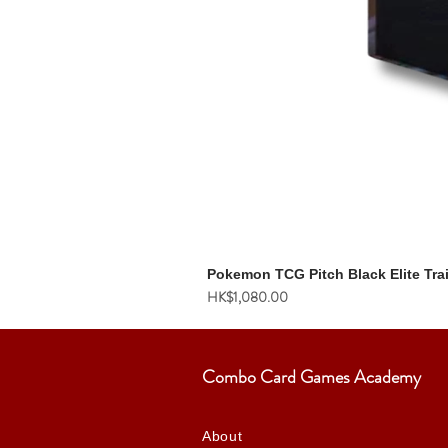
Pokemon TCG Pitch Black Elite Tra
價格
HK$1,080.00
Combo Card Games Academy
About