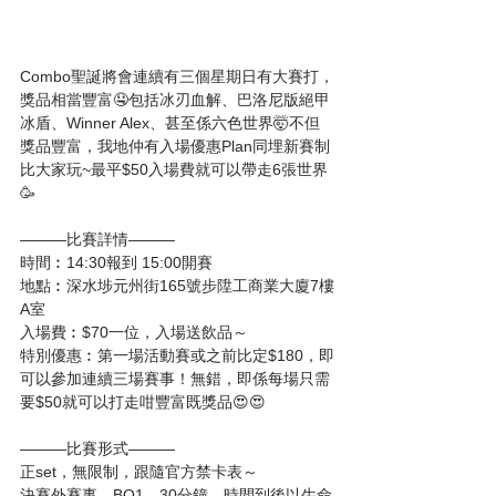
Combo聖誕將會連續有三個星期日有大賽打，
獎品相當豐富🤤包括冰刃血解、巴洛尼版絕甲
冰盾、Winner Alex、甚至係六色世界🤯不但
獎品豐富，我地仲有入場優惠Plan同埋新賽制
比大家玩~最平$50入場費就可以帶走6張世界
🥳
———比賽詳情———
時間︰14:30報到 15:00開賽
地點︰深水埗元州街165號步陞工商業大廈7樓
A室
入場費︰$70一位，入場送飲品～
特別優惠︰第一場活動賽或之前比定$180，即
可以參加連續三場賽事！無錯，即係每場只需
要$50就可以打走咁豐富既獎品😍😍
———比賽形式———
正set，無限制，跟隨官方禁卡表～
決賽外賽事，BO1，30分鐘，時間到後以生命