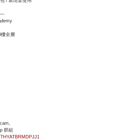
包 / 當現金使用
—
ademy
y 8樓全層
cam,
pp 群組
e/STHYATBRMDPJJ1