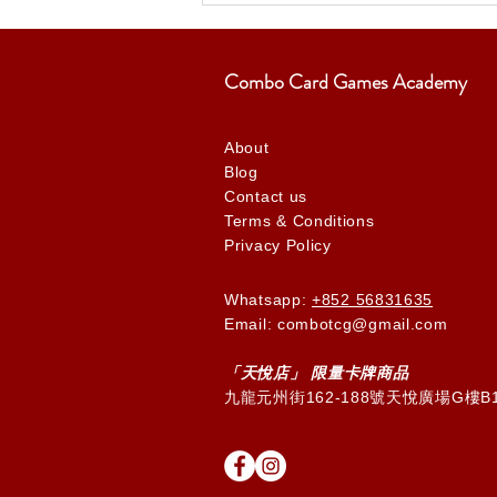
Combo Card Games Academy
About
Blog
Contact us
Terms & Conditions
Privacy Policy
Whatsapp:
+852 56831635
Email: combotcg@gmail.com
「天
悅
店」 限量卡牌商品
九龍元州街162-188號天悅廣場G樓B