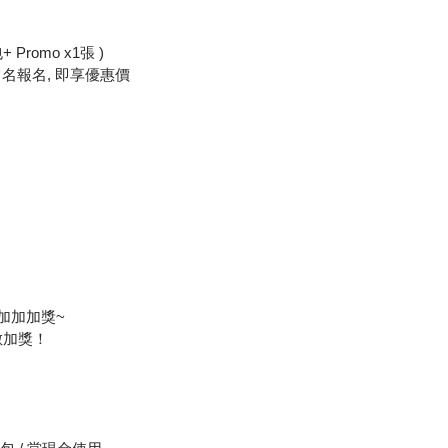
｜
 Promo x1張 )
p 留名報名, 即享優惠價
加加加獎~
數加獎！