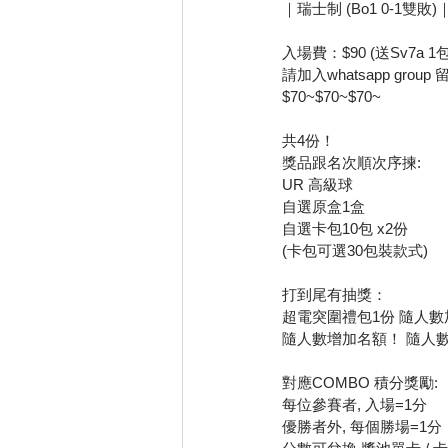
｜瑞士制 (Bo1 0-1雙敗)
入場費：$90 (送Sv7a 1包+
請加入whatsapp grou
$70~$70~$70~
共4份！
獎品跟名次順次序揀:
UR 高級球
自選原盒1盒
自選卡包10包 x2份
(卡包可選30包裝款式)
打到尾有抽獎： 
超電突圍禮包1份 隨人數
隨人數增加名額！ 隨人
對應COMBO 積分獎勵:
每位參賽者, 入場=1分
優勝者外, 每個勝場=1分