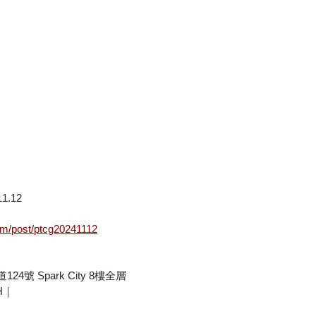
1.12
om/post/ptcg20241112
24號 Spark City 8樓全層
H｜