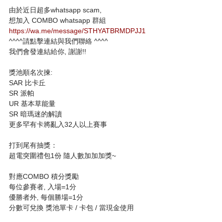
由於近日超多whatsapp scam,
想加入 COMBO whatsapp 群組
https://wa.me/message/STHYATBRMDPJJ1
^^^^請點擊連結與我們聯絡 ^^^^
我們會發連結給你, 謝謝!!
獎池順名次揀:
SAR 比卡丘
SR 派帕
UR 基本草能量
SR 暗瑪迷的解讀
更多罕有卡將亂入32人以上賽事
打到尾有抽獎： 
超電突圍禮包1份 隨人數加加加獎~
對應COMBO 積分獎勵
每位參賽者, 入場=1分
優勝者外, 每個勝場=1分
分數可兌換 獎池單卡 / 卡包 / 當現金使用