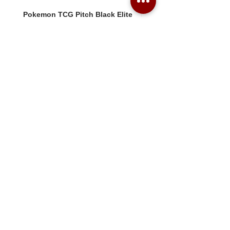
Pokemon TCG Pitch Black Elite
Pokemon TCG Pitch Blac
Trainer Box (ME05-ETB)
Booster Box (ME05-36p)
價格
價格
HK$1,080.00
HK$2,280.00
Combo Card Games Academy
About
Blog
Contact us
Terms & Conditions
Privacy Policy
Whatsapp:
+852 56831635
Email: combotcg@gmail.com
「天
悅
店」 限量卡牌商品