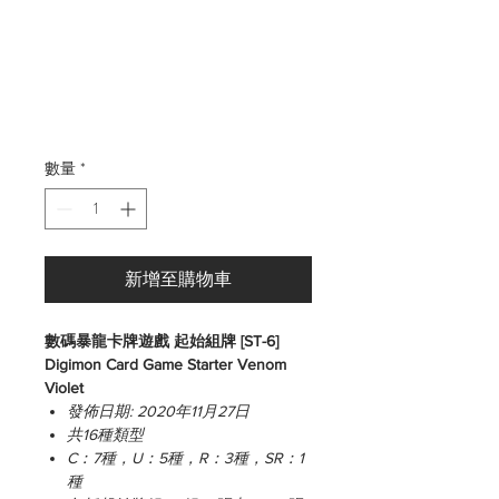
般
銷
價
價
格
格
數量
*
新增至購物車
數碼暴龍卡牌遊戲 起始組牌 [ST-6]
Digimon Card Game Starter Venom
Violet
發佈日期: 2020年11月27日
共16種類型
C：7種，U：5種，R：3種，SR：1
種